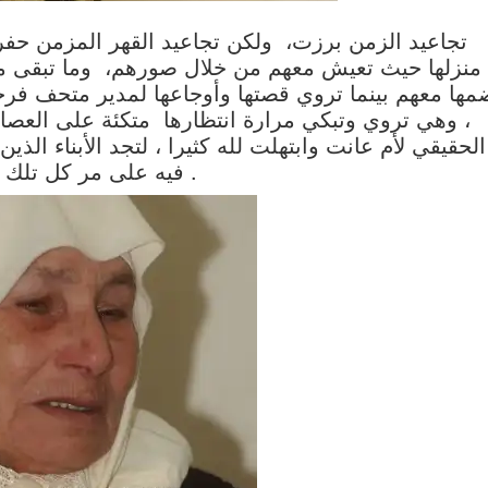
تجاعيد الزمن برزت، ولكن تجاعيد القهر المزمن حفرت
منزلها حيث تعيش معهم من خلال صورهم، وما تبقى م
مها معهم بينما تروي قصتها وأوجاعها لمدير متحف فرح
، وهي تروي وتبكي مرارة انتظارها متكئة على العصا ف
الحقيقي لأم عانت وابتهلت لله كثيرا ، لتجد الأبناء الذ
فيه على مر كل تلك السنوات حتى بعد انتهاء الحرب اللبنانية .