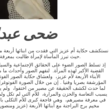
ضحى عبدا
نستكشف حكاية أم عزيز التي فقدت من ابنائها أربع
حيث تبرز المأساة لإمرأة طالبت بمعرفة أين أولادها من خلال قضايا المخطوفين.
إذ تسلط الصور الضوء على الحقائق الإجتماعية والسيا
القضية الأكبر لهذه المرأة. لنفهم الصور وأحداث م
الأبناء الأربعة لأم عزيز، ولعشاق حكاية الصور الف
المؤرشفة بصريا وفنيا . إن من خلال الصورة الفوتوغرا
لما حدث لكشف الحقيقة عن مصير من اختفوا، ولم ي
يسبب التعاسة والحزن والمرارة، للأم التي لم تكل ول
في معرفة مصيرهم، وهي فاجعة كبرى للأم الثكلى بال