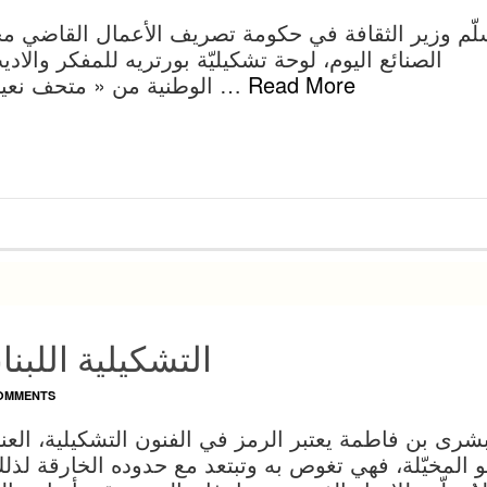
لّم وزير الثقافة في حكومة تصريف الأعمال القاضي 
الصنائع اليوم، لوحة تشكيليّة بورتريه للمفكر والا
Read More
الوطنية من « متحف نعيم فرحات » في أميركا من اعمال الفنان …
التشكيلية اللبنا
OMMENTS
شرى بن فاطمة يعتبر الرمز في الفنون التشكيلية، العن
و المخيّلة، فهي تغوص به وتبتعد مع حدوده الخارقة لذ