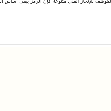
لمُوظّف للإنجاز الفني متنوعا، فإن الرمز يبقى أساس ال