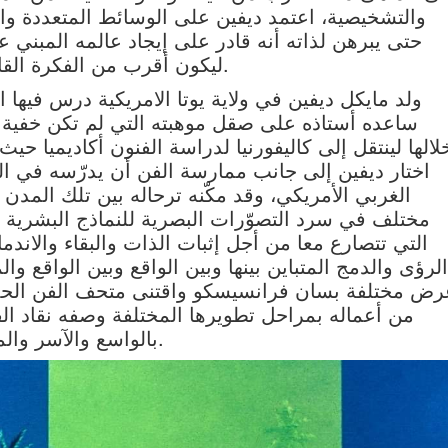
والتشخيصية، اعتمد ديفين على الوسائط المتعددة والدم
حتى يبرهن لذاته أنه قادر على إيجاد عالمه المبني ع
ليكون أقرب من الفكرة القابلة لمواجهة الواقع وتحمل الموقف منه.
ولد مايكل ديفين في ولاية يوتا الامريكية درس فيها 
ساعده أستاذه على صقل موهبته التي لم تكن خفية 
لالها لينتقل إلى كاليفورنيا لدراسة الفنون أكاديميا 
اختار ديفين إلى جانب ممارسة الفن أن يدرّسه في ا
الغربي الأمريكي، وقد مكّنه ترحاله بين تلك الم
مختلف في سرد التصوّرات البصرية للنماذج البشرية في 
التي تتصارع معا من أجل إثبات الذات والبقاء والاندما
الرؤى والدمج المتباين بينها وبين الواقع وبين الواقع و
رض مختلفة بسان فرانسيسكو واقتنى متحف الفن الحد
من أعماله بمراحل تطويرها المختلفة وصفه نقاد ال
بالواسع والآسر والمستشرف والفنان الذي لا يعرف الحدود.