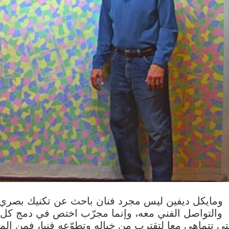
ومايكل ديفين ليس مجرد فنان باحث عن تكنيك بصري م
والتواصل الفني معه، وإنما مجرّب اختص في دمج كل ا
ى تتماهى معا لتقترب من خياله وتطوّعه فنيا، فمن المف