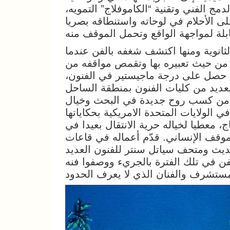
ج الفني وتقنية “الكاموفلاج” التمويه،
لى الأحلام في لوحاته واستنطاقه بصريا
الثانوية ومنها اكتشف شغفه بالفن عندما
من حيث تعبيره بها وتقمص مواقفه من
حيث حصل على درجة ماجيستير في الفنون،
لعديد من كليات الفنون بمنطقة الساحل
دن من كسب روح جديدة في البحث وخيال
الولايات المتحدة الامريكية بحكاياتها
ج، معطيا لخياله حرية الانتقال بعيدا في
الموقف الإنساني. قدّم أعماله في قاعات
يث ومتحف سياتل سنتر للفنون العديد
فن في تلك الفترة بالجريء ووصفوا فنه