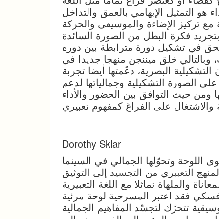
ء هو التمثيل الإيهامي بالعمق والتداخل
 مع تركيز الإضاءة والموسيقى والحركة
تجريد فكرة البطل من الصورة السائدة
لحق في تشكيل دورة مترابطة بين دوره
 وبالتالي خلق ميننجن منهجا جديدا في
 التشكيلية البصرية، دعّمتها أيضا تجربة
 الصورة التشكيلية وجمالياتها لدعم
ا ومن حيث التوافق بين الحضور والأداء
Dorothy Sklar
 اللوحة وتحوّلها الجمالي في السينما
منهج التعبيري من التجسيد إلى التوثيق
ناة والملهاة تماثلا مع اللغة التعبيرية
وفسكي فقد اعتبر المسرحية لوحة مرئية
يقية تتحرّك لتجسّد المفاهيم الجمالية
ل معبرا من الوعي إلى الفهم ومنه إلى