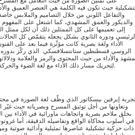
تشكيلية حيث تكون فيه الكلمة هي العنصر العميق والأدا
والتفاعل اللوني من خلال التصاميم والملابس خاصة
والديكور والعمق المشهدي، كما اشتغل على المفهوم ب
إلى تعميمها على كل الممثلين ذلك أن لكل ممثل ا
لرئيسي ودوره الثانوي بشكل يجعله يتقمّص كل الحالات،
الأداء ولغة بصرية كانت مؤثّرة فيما بعد على الفنون
الروسي قسطنطين ستانتسلافسكي الذي ركّز بدوره على
مشهد والأداء من حيث المحتوى والرمز والعلامة ودلالاته
لتحريك مسار ذلك الأداء مع لغة الضوء والحركة والاشتغال على الفراغ كمفهوم تعبيري.
جربة إيرفين بيسكاتور الذي وظّف لغة الصورة في محتوى
وتعاونها من أجل توثيق المسرح وبصرياته حيث غيّر ال
بخلق ملاحم بصرية واتجاهات ماورائية في الأداء بين المعا
في أسلوب محاكاة الواقع وتفاصيله الدقيقة، أما غروت
ذات حركية تشكيلية عناصرها تمثيلية وأدائية صوتية وموس
إذ لها تناسق توظيفي متوازي مع النص الذي يستحي