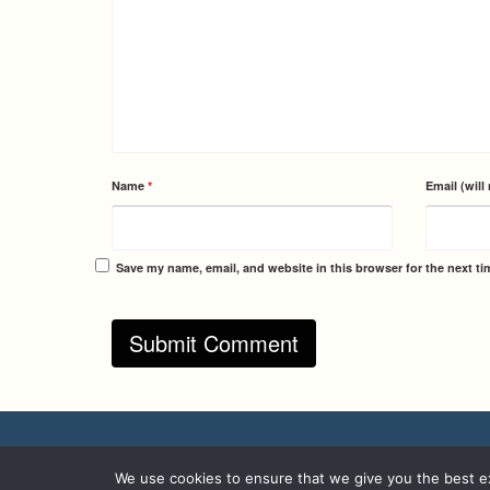
Name
*
Email (will
Save my name, email, and website in this browser for the next t
© 2026 Maimana Art Magazine - WordPress Theme by
Kadence WP
We use cookies to ensure that we give you the best exp