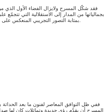
فقد شكّل المسرح ولايزال الفضاء الأول الذي م
بجمالياتها من المدار إلى الاستقلالية التي تتجمّع ع
بمثابة التصور التجريبي المنعكس على بقية الفنون بما شكّل لديها حاجة ومنفذا.
ففي ظل التوافق المعاصر لفنون ما بعد الحداثة 
المسرح أن يقدّم رؤى جديدة وتماثلات كان لها صداه