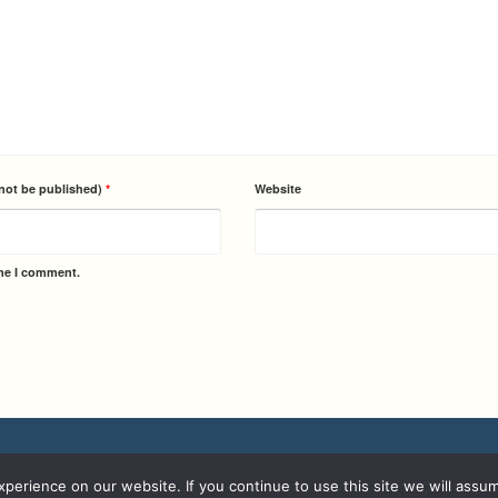
 not be published)
*
Website
ime I comment.
erience on our website. If you continue to use this site we will assum