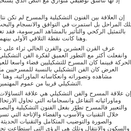
إن العلاقة بين الفنون التشكيلية والمسرح لم تكن ن
لك المراحل بل استمرت في التوافق والانسجام والبحث 
بالتمثيل الركحي والتأثير بالمشاهد المرسومة، فقد تغ
وهنا كانت نقطة التلاقي الأولى بينهما على مستوى التوازي في العمل الفني.
عرف القرن العشرين والقرن الحالي ثراء على ع
وانفعلت أكثر مع التطور العميق لفكرة الفن التشكي
لحركة فبينما كان المسرح للتشكيليين فضاء واسعا لل
العرض كان الفن التشكيلي بالنسبة للمسرحيين ملا
مشاهده وتصوراته وانعكاساته الماورائية، وهنا 
التشكيلي قريبا من عموم المهتمين ما أثار التواصل المتوازي بين العالمين.
ن علاقة المسرح والفن التشكيلي هي علاقة التساؤلات ا
وماورائياته التفاعل وانسجاماته التي تحاول الارتح
والتعبير فالمسرح تطوّر بفعل الفنون التشكيلية والبص
خلال التقنيات والأسوب والفضاء والإتاحة التي تسر
والصورة والتوضيب المتكامل والتقنيات الحديثة و
والسكون والانتقال وتلك هي الرؤى التي استطاعت تجاوز