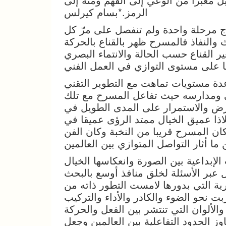
الرمز.
*بسام كيرلس
تاج مرحلة واحدة ولم تنفصل على مرّ كل
والنفاذ فالمسرح ظهر بالقناع بالحركة
ير القناع حسب الحالة والانتماء البصري
دة مستويات تماهت مع التطوير التقني
لي ومدارسه حيث تفاعل المسرح مع تلك
عرض والاستمرار على المدى الطويل في
ذا عميق الخيال ممتد الرؤى عميقا في
كان المسرح قريبا من النخبة وكان الفن
لإبداعية بين الصورة وانعكاسها الخيال
ال عبر الأسئلة لخلق منافذ أوسع بالبحث
رية التي بدورها لامست التطور ذاته من
بت نحو الضوء والكادر والأداء والتركيب
الألوان التي تنتشر بين الفعل والحركة
 الحدود التفاعلية بين العالمين وجعل