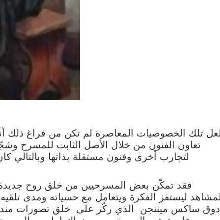
عل تلك الخصوصيات المعاصرة لم تكن من فراغ ذلك أن
تعاون الفنون من خلال الأصل الثابت للمسرح وشج
لتجارب أخرى وفنون مستقلة بذاتها وبالتالي كان 
فقد تمكّن بعض المسرحيين من خلق روح جديد
مشاهد ليستفز الفكرة ويتعامل مع حسياته ومدى تلقيه، و
دوق ساكس ميننجن الذي ركّز على خلق تصورات مندمجة
على تمتين الصورة من حيث التعامل مع المسرح ك